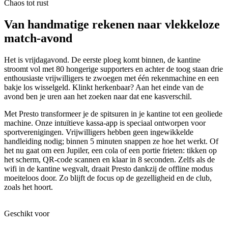
Chaos tot rust
Van handmatige rekenen naar vlekkeloze
match-avond
Het is vrijdagavond. De eerste ploeg komt binnen, de kantine
stroomt vol met 80 hongerige supporters en achter de toog staan drie
enthousiaste vrijwilligers te zwoegen met één rekenmachine en een
bakje los wisselgeld. Klinkt herkenbaar? Aan het einde van de
avond ben je uren aan het zoeken naar dat ene kasverschil.
Met Presto transformeer je de spitsuren in je kantine tot een geoliede
machine. Onze intuïtieve kassa-app is speciaal ontworpen voor
sportverenigingen. Vrijwilligers hebben geen ingewikkelde
handleiding nodig; binnen 5 minuten snappen ze hoe het werkt. Of
het nu gaat om een Jupiler, een cola of een portie frieten: tikken op
het scherm, QR-code scannen en klaar in 8 seconden. Zelfs als de
wifi in de kantine wegvalt, draait Presto dankzij de offline modus
moeiteloos door. Zo blijft de focus op de gezelligheid en de club,
zoals het hoort.
Geschikt voor